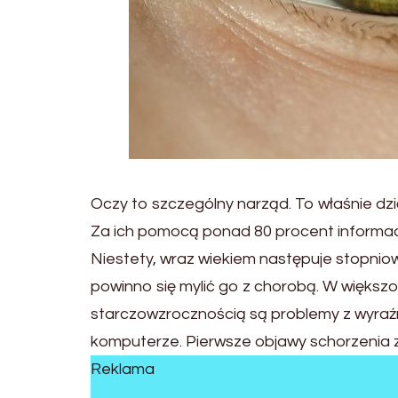
Oczy to szczególny narząd. To właśnie dzię
Za ich pomocą ponad 80 procent informacj
Niestety, wraz wiekiem następuje stopniowe
powinno się mylić go z chorobą. W więks
starczowzrocznością są problemy z wyraźn
komputerze. Pierwsze objawy schorzenia zd
Reklama