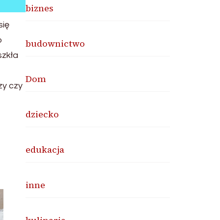
biznes
się
o
budownictwo
szkła
Dom
zy czy
dziecko
edukacja
inne