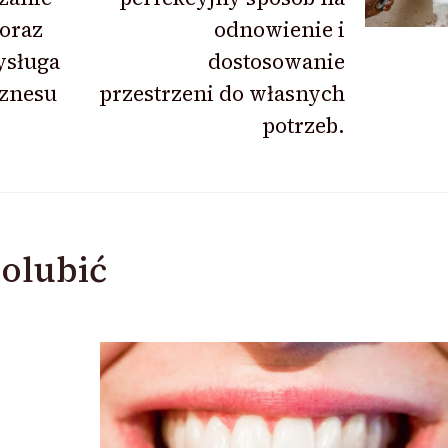
 oraz
odnowienie i
ysługa
dostosowanie
iznesu
przestrzeni do własnych
potrzeb.
olubić