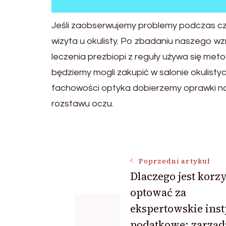
Jeśli zaobserwujemy problemy podczas czyt
wizyta u okulisty. Po zbadaniu naszego w
leczenia prezbiopi z reguły używa się me
będziemy mogli zakupić w salonie okulist
fachowości optyka dobierzemy oprawki na
rozstawu oczu.
Nawigacja
Poprzedni artykuł
Dlaczego jest korz
wpisu
optować za
ekspertowskie inst
podatkowe: zarząd