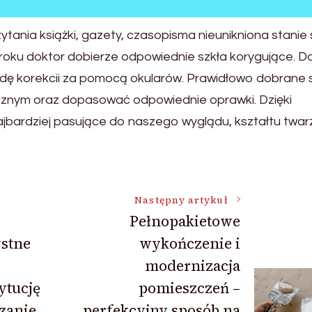
ania książki, gazety, czasopisma nieunikniona stanie 
zroku doktor dobierze odpowiednie szkła korygujące. D
todę korekcii za pomocą okularów. Prawidłowo dobrane 
ycznym oraz dopasować odpowiednie oprawki. Dzięki
jbardziej pasujące do naszego wyglądu, kształtu twar
Następny artykuł
Pełnopakietowe
ystne
wykończenie i
modernizacja
ytucję
pomieszczeń –
zanie
perfekcyjny sposób na