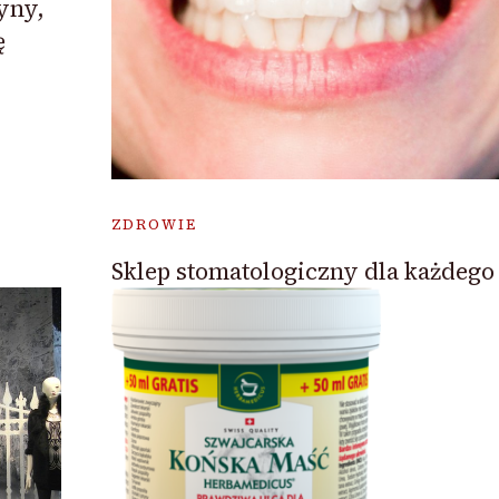
yny,
ę
ZDROWIE
Sklep stomatologiczny dla każdego