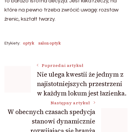
to bardzo istotna decyzja. Jest kilka rzeczy, na
które na pewno trzeba zwrócić uwagę: rozstaw
źrenic, kształt twarzy.
optyk
salon optyk
Etykiety:
Nawigacja
Poprzedni artykuł
Nie ulega kwestii że jednym z
najistotniejszych przestrzeni
wpisu
w każdym lokum jest łazienka.
Następny artykuł
W obecnych czasach spedycja
stanowi dynamicznie
rozwijającą się branża