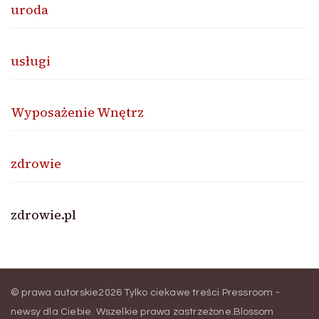
uroda
usługi
Wyposażenie Wnętrz
zdrowie
zdrowie.pl
© prawa autorskie2026
Tylko ciekawe treści Pressroom -
newsy dla Ciebie
. Wszelkie prawa zastrzeżone.
Blossom